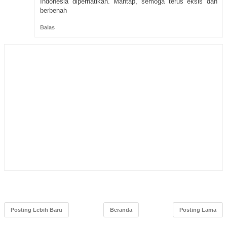
Indonesia diperhatikan. Mantap, semoga terus eksis dan
berbenah
Balas
Posting Lebih Baru
Beranda
Posting Lama