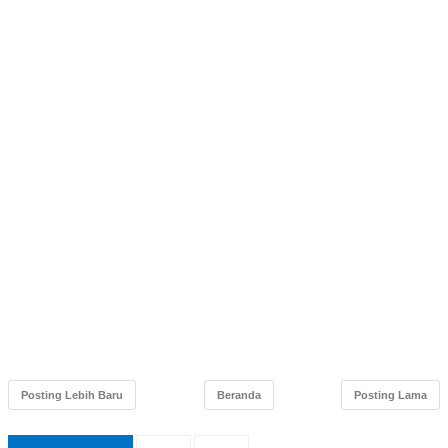
Posting Lebih Baru
Beranda
Posting Lama