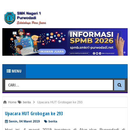
MENU
Home
berita
Upacara HUT Grobogan ke 293
Upacara HUT Grobogan ke 293
Senin, 04 Maret 2019
berita
Hari ini, 4 maret 2019 tepatnya di Alun-alun Purwodadi di