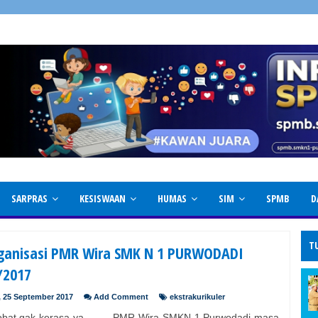
SARPRAS
KESISWAAN
HUMAS
SIM
SPMB
D
T
ganisasi PMR Wira SMK N 1 PURWODADI
/2017
, 25 September 2017
Add Comment
ekstrakurikuler
obat gak kerasa ya, PMR Wira SMKN 1 Purwodadi masa