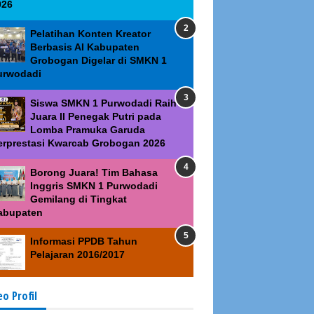
026
Pelatihan Konten Kreator
Berbasis AI Kabupaten
Grobogan Digelar di SMKN 1
urwodadi
Siswa SMKN 1 Purwodadi Raih
Juara II Penegak Putri pada
Lomba Pramuka Garuda
erprestasi Kwarcab Grobogan 2026
Borong Juara! Tim Bahasa
Inggris SMKN 1 Purwodadi
Gemilang di Tingkat
abupaten
Informasi PPDB Tahun
Pelajaran 2016/2017
eo Profil