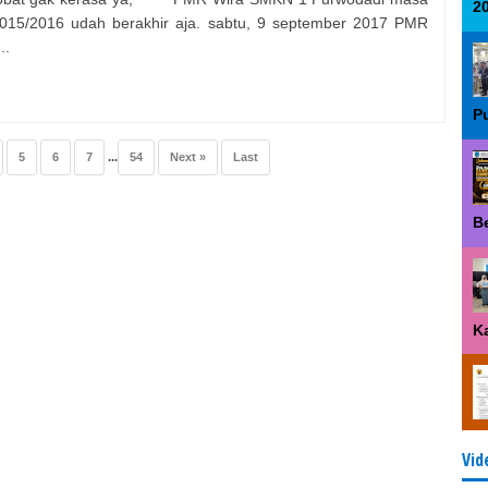
2
2015/2016 udah berakhir aja. sabtu, 9 september 2017 PMR
..
P
5
6
7
...
54
Next »
Last
B
K
Vid