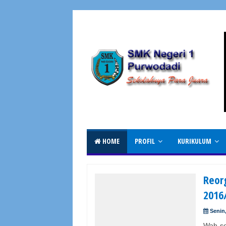
HOME
PROFIL
KURIKULUM
Reor
2016
Senin
Wah s