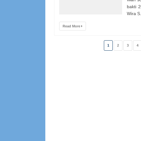
bakti 
Wira S.
Read More
1
2
3
4