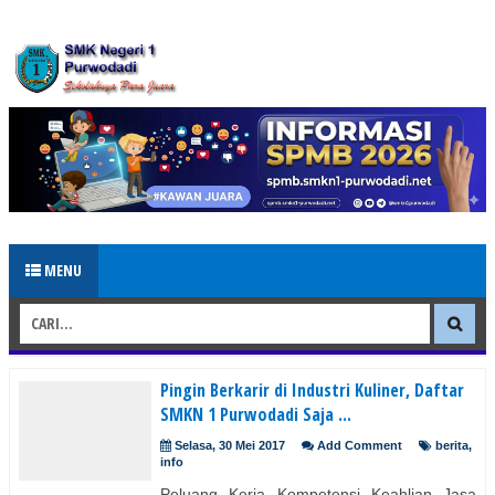
MENU
Pingin Berkarir di Industri Kuliner, Daftar
SMKN 1 Purwodadi Saja ...
Selasa, 30 Mei 2017
Add Comment
berita
,
info
Peluang Kerja Kompetensi Keahlian Jasa