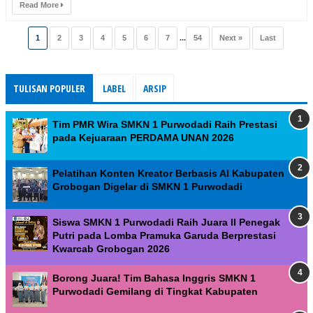
Read More
1
2
3
4
5
6
7
...
54
Next »
Last
TULISAN POPULER
LABEL
ARSIP
Tim PMR Wira SMKN 1 Purwodadi Raih Prestasi
pada Kejuaraan PERDAMA UNAN 2026
Pelatihan Konten Kreator Berbasis AI Kabupaten
Grobogan Digelar di SMKN 1 Purwodadi
Siswa SMKN 1 Purwodadi Raih Juara II Penegak
Putri pada Lomba Pramuka Garuda Berprestasi
Kwarcab Grobogan 2026
Borong Juara! Tim Bahasa Inggris SMKN 1
Purwodadi Gemilang di Tingkat Kabupaten