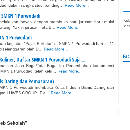
adi dalam rangka studi banding…
Read More...
di SMKN 1 Purwodadi
Kel
elakukan inovasi dengan membuka satu jurusan baru mulai
den
tang. Yakni, jurusan Tata B…
Read More...
MKN 1 Purwodadi
 kegiatan "Pajak Bertutur" di SMKN 1 Purwodadi hari ini 11
 diselenggaran oleh D…
Read More...
Fac
 Kuliner, Daftar SMKN 1 Purwodadi Saja ...
eahlian Jasa Boga/Tata Boga Ijin Penambahan kompetensi
 SMKN 1 Purwodadi telah kelu…
Read More...
nis Daring dan Pemasaran)
MKN 1 Purwodadi membuka Kelas Industri Bisnis Daring dan
ngan LUWES GROUP. Pia…
Read More...
Web Sekolah"