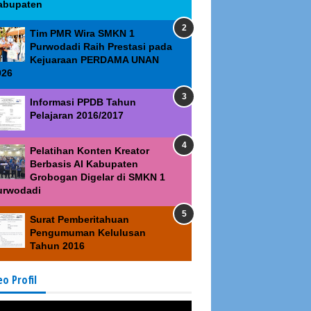
abupaten
Tim PMR Wira SMKN 1
Purwodadi Raih Prestasi pada
Kejuaraan PERDAMA UNAN
026
Informasi PPDB Tahun
Pelajaran 2016/2017
Pelatihan Konten Kreator
Berbasis AI Kabupaten
Grobogan Digelar di SMKN 1
urwodadi
Surat Pemberitahuan
Pengumuman Kelulusan
Tahun 2016
eo Profil