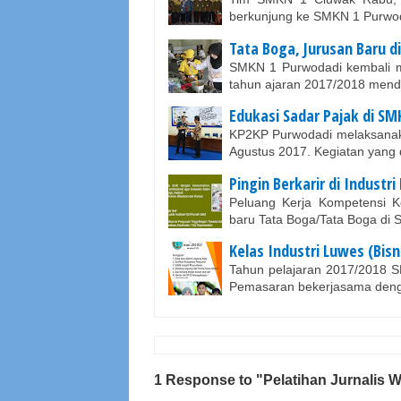
berkunjung ke SMKN 1 Purwod
Tata Boga, Jurusan Baru 
SMKN 1 Purwodadi kembali m
tahun ajaran 2017/2018 menda
Edukasi Sadar Pajak di S
KP2KP Purwodadi melaksanakan
Agustus 2017. Kegiatan yang
Pingin Berkarir di Industri
Peluang Kerja Kompetensi K
baru Tata Boga/Tata Boga di
Kelas Industri Luwes (Bis
Tahun pelajaran 2017/2018 S
Pemasaran bekerjasama de
1 Response to "Pelatihan Jurnalis 