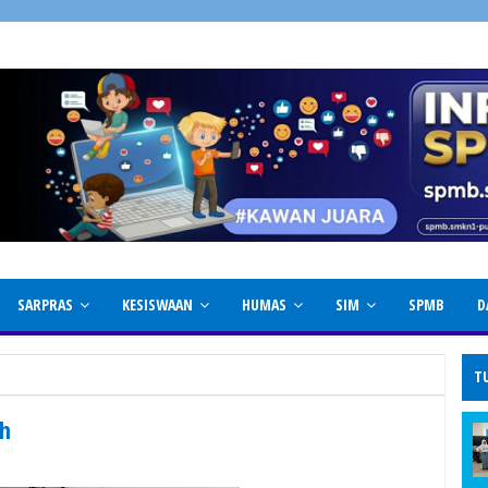
SARPRAS
KESISWAAN
HUMAS
SIM
SPMB
D
T
ah