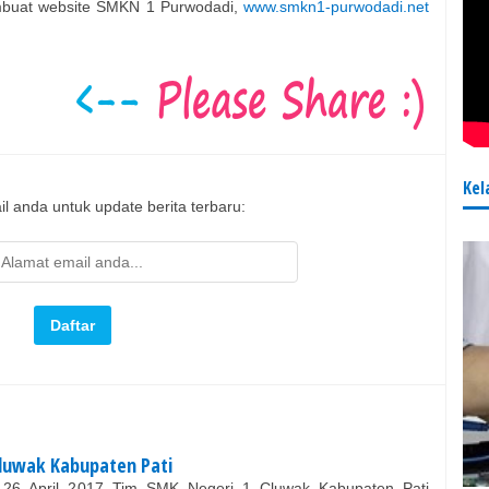
mbuat website SMKN 1 Purwodadi,
www.smkn1-purwodadi.net
Kel
l anda untuk update berita terbaru:
luwak Kabupaten Pati
26 April 2017 Tim SMK Negeri 1 Cluwak Kabupaten Pati