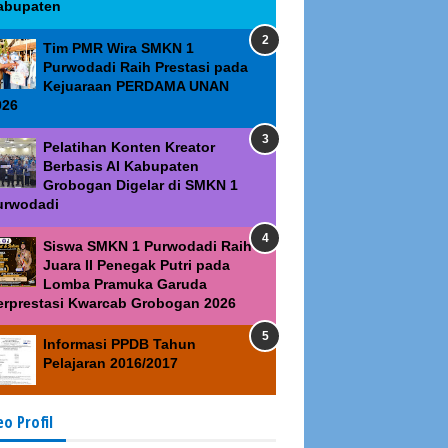
abupaten
Tim PMR Wira SMKN 1
Purwodadi Raih Prestasi pada
Kejuaraan PERDAMA UNAN
026
Pelatihan Konten Kreator
Berbasis AI Kabupaten
Grobogan Digelar di SMKN 1
urwodadi
Siswa SMKN 1 Purwodadi Raih
Juara II Penegak Putri pada
Lomba Pramuka Garuda
erprestasi Kwarcab Grobogan 2026
Informasi PPDB Tahun
Pelajaran 2016/2017
eo Profil