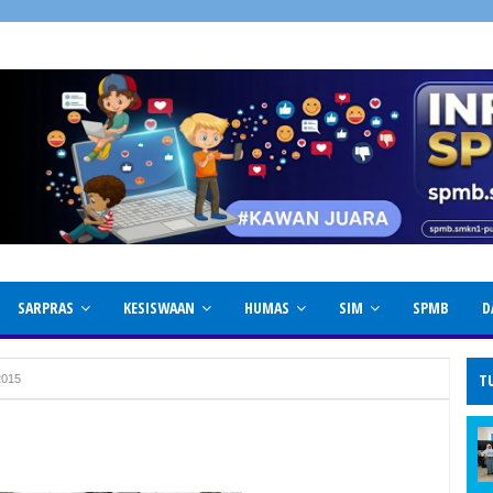
SARPRAS
KESISWAAN
HUMAS
SIM
SPMB
D
T
2015